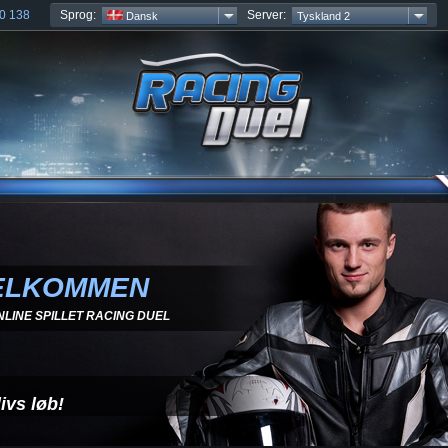
Sprog:
Server:
0 138
Dansk
Tyskland 2
ELKOMMEN
ONLINE SPILLET RACING DUEL
livs løb!