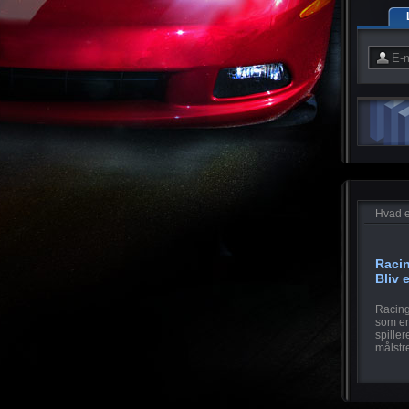
Hvad e
Raci
Bliv 
Racing 
som en
spiller
målstr