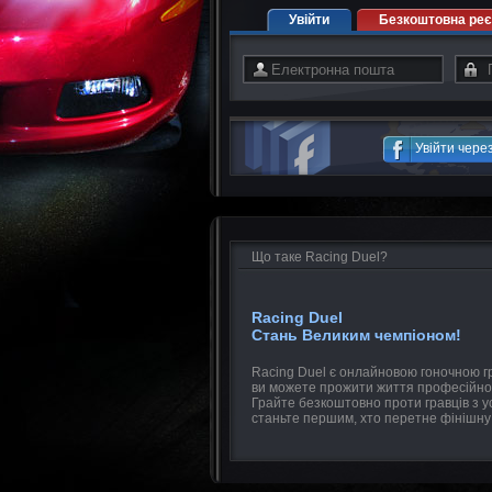
Увійти
Безкоштовна реє
Увійти чере
Що таке Racing Duel?
Racing Duel
Стань Великим чемпіоном!
Racing Duel є онлайновою гоночною гр
ви можете прожити життя професійно
Грайте безкоштовно проти гравців з усь
станьте першим, хто перетне фінішну 