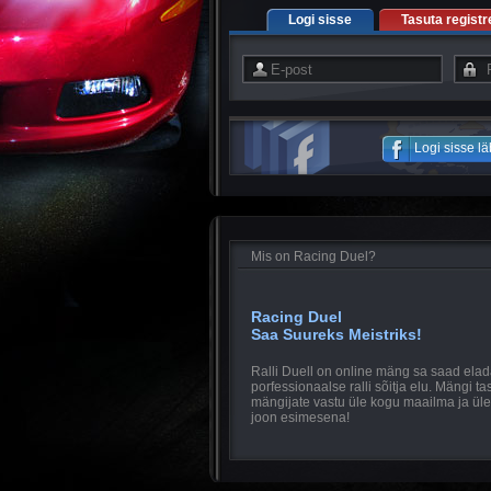
Logi sisse
Tasuta registr
Logi sisse l
Mis on Racing Duel?
Racing Duel
Saa Suureks Meistriks!
Ralli Duell on online mäng sa saad ela
porfessionaalse ralli sõitja elu. Mängi ta
mängijate vastu üle kogu maailma ja ület
joon esimesena!