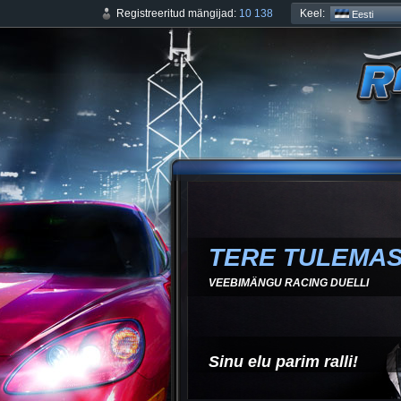
Keel:
Registreeritud mängijad:
10 138
Eesti
TERE TULEMA
VEEBIMÄNGU RACING DUELLI
Sinu elu parim ralli!