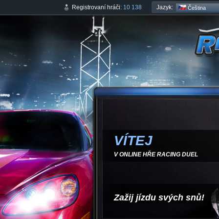
Jazyk:
Registrovaní hráči:
10 138
Čeština
VÍTEJ
V ONLINE HŘE RACING DUEL
Zažij jízdu svých snů!