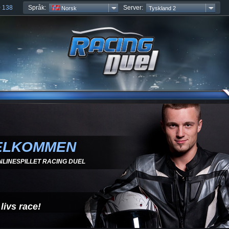
Språk:
Server:
 138
Norsk
Tyskland 2
ELKOMMEN
ONLINESPILLET RACING DUEL
 livs race!