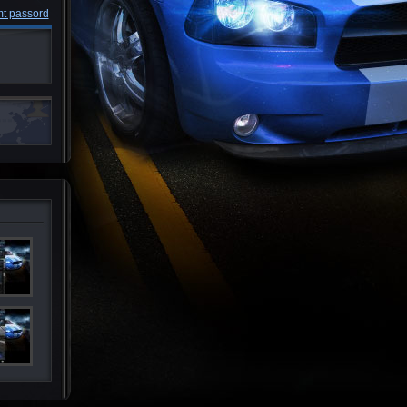
t passord