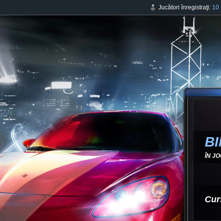
Jucători înregistraţi:
10
BI
ÎN J
Curs