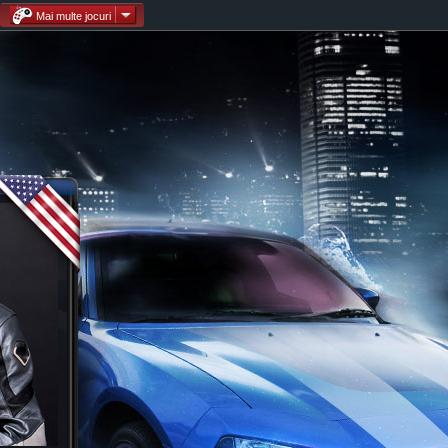
Mai multe jocuri