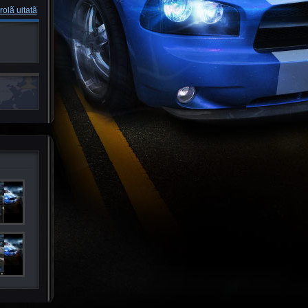
rolã uitatã