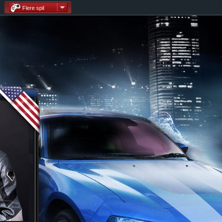
Flere spil