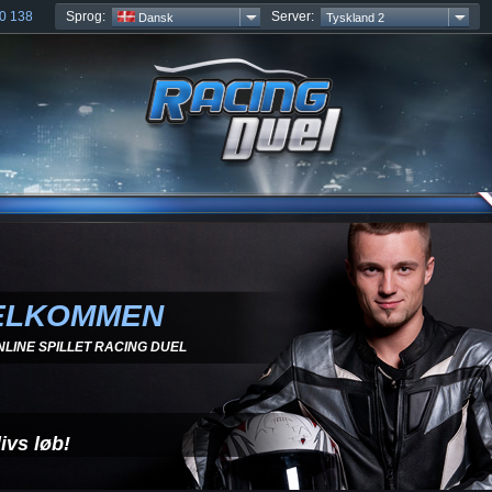
Sprog:
Server:
0 138
Dansk
Tyskland 2
ELKOMMEN
ONLINE SPILLET RACING DUEL
livs løb!